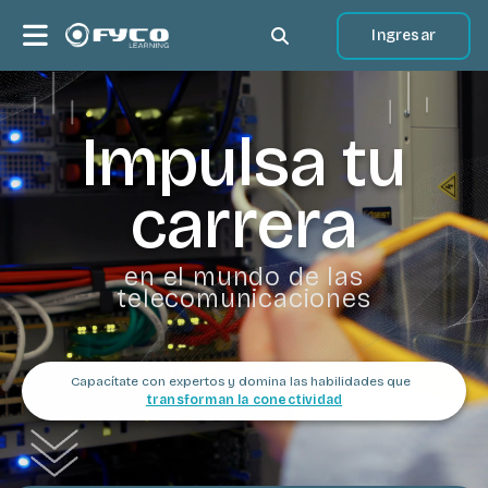
Salta al contenido principal
Panel lateral
Ingresar
Selector de búsqueda de
Bloques
Impulsa tu
carrera
en el mundo de las
telecomunicaciones
Capacítate con expertos y domina las habilidades que
transforman la conectividad