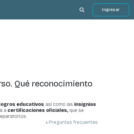
Ingresar
Selector de búsqueda 
urso. Qué reconocimiento
logros educativos
, así como las
insignias
da a
certificaciones oficiales,
que se
eparatorios.
»
Preguntas frecuentes