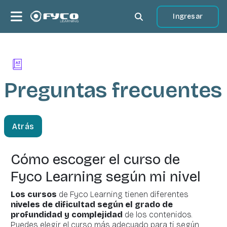
Salta al contenido principal
Panel lateral
Ingresar
Selector de búsqueda 
Preguntas
frecuentes
Atrás
Cómo escoger el curso de
Fyco Learning según mi nivel
Los cursos
de Fyco Learning tienen diferentes
niveles de dificultad según el grado de
profundidad y complejidad
de los contenidos.
Puedes elegir el curso más adecuado para ti según