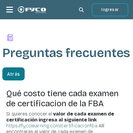
Salta al contenido principal
Panel lateral
Ingresar
Selector de búsqueda 
Preguntas
frecuentes
Atrás
Qué costo tiene cada examen
de certificacion de la FBA
Si quieres conocer el
valor de cada examen de
certificación ingresa al siguiente link
https://fycolearning.com/certificacionfba
Allí
encontraras el valor de cada examen de