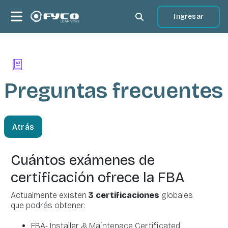
Salta al contenido principal
Panel lateral
Ingresar
Selector de búsqueda 
Preguntas
frecuentes
Atrás
Cuántos exámenes de
certificación
ofrece la FBA
Actualmente existen
3 certificaciones
globales
que podrás obtener:
FBA- Installer & Maintenace Certificated